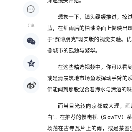
深邃镜头开始。
想象一下，镜头缓缓推进，掠
分享
蓝，在细雨后的柏油路面上倒映出斑
于“赛博朋克”现实版的视觉实验。
😀城市的孤独与繁华。
在这些精选视频中，你可以看
或是清晨筑地市场鱼贩挥动手臂的
佛能闻到那股混合着海水与清酒的味
而当目光转向京都或大理，画
白”。在推荐的慢电视（SlowTV
场落在古寺瓦片上的雨，或是茶室