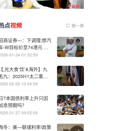
热点
视频
换一换
招商证券—：下调理;想汽
车-W目标价至74港元 下
调至“中性”评级
2026-01-24 01:32:59
【,光大食‘饮’&海外】九
毛九：2025H1太二客单
价企稳回升，关注调改店
2026-02-02 10:54:59
进展
日?本国债利率上升只因
加息预期吗？
2026-01-27 09:52:59
陶冬：美—联储利率!政策