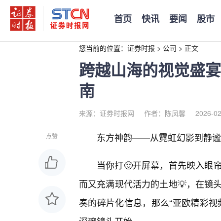
首页
快讯
要闻
股市
您当前的位置：
证券时报
>
公司
>
正文
跨越山海的视觉盛宴
南
来源：证券时报网
作者：陈凤馨
2026-02
东方神韵——从霓虹幻影到静谧
点赞
当你打🙂开屏幕，首先映入眼
而又充满现代活力的土地💡，在镜
奏的碎片化信息，那么“亚欧精彩视