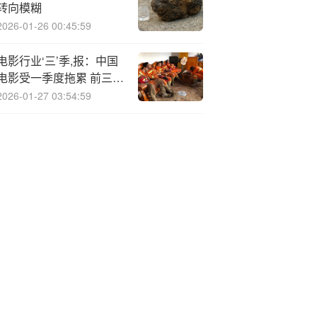
转向模糊
2026-01-26 00:45:59
电影行业‘三’季,报：中国
电影受一季度拖累 前三季
度营收、净利润分别下降
2026-01-27 03:54:59
2.90%、69.22% 净利率
仅2.93%