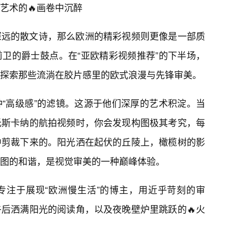
艺术的🔥画卷中沉醉
深远的散文诗，那么欧洲的精彩视频则更像是一部质
卫的爵士鼓点。在“亚欧精彩视频推荐”的下半场，
探索那些流淌在胶片感里的欧式浪漫与先锋审美。
“高级感”的滤镜。这源于他们深厚的艺术积淀。当
托斯卡纳的航拍视频时，你会发现构图极其考究，每
中剪裁下来的。阳光洒在起伏的丘陵上，橄榄树的影
图的和谐，是视觉审美的一种巅峰体验。
专注于展现“欧洲慢生活”的博主，用近乎苛刻的审
后洒满阳光的阅读角，以及夜晚壁炉里跳跃的🔥火