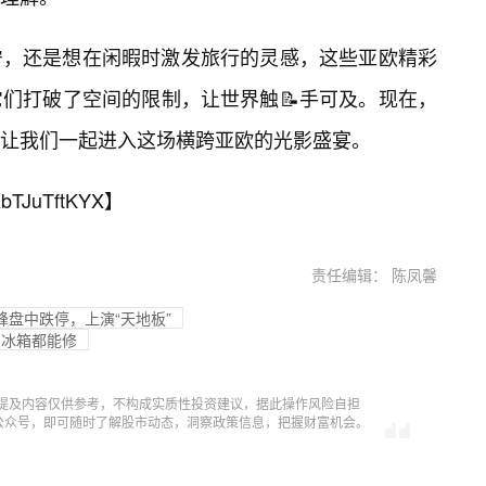
宁，还是想在闲暇时激发旅行的灵感，这些亚欧精彩
们打破了空间的限制，让世界触📝手可及。现在，
让我们一起进入这场横跨亚欧的光影盛宴。
bTJuTftKYX
】
责任编辑： 陈凤馨
景峰盘中跌停，上演“天地板”
到冰箱都能修
提及内容仅供参考，不构成实质性投资建议，据此操作风险自担
信公众号，即可随时了解股市动态，洞察政策信息，把握财富机会。