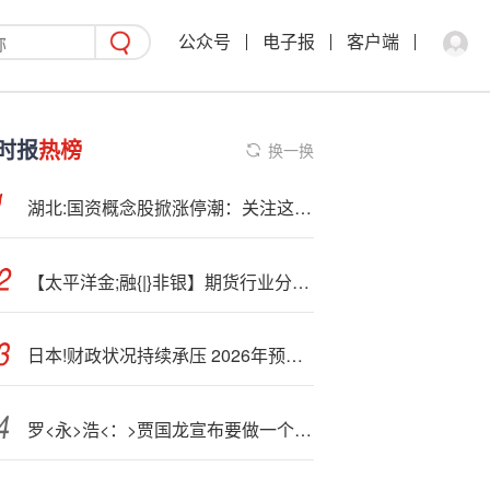
公众号
电子报
客户端
时报
热榜
换一换
湖北:国资概念股掀涨停潮：关注这条投资主线（附股）
【太平洋金;融{|}非银】期货行业分类监管体系完善，信托行业转型持续推进
日本!财政状况持续承压 2026年预算恶化风险升温
罗<永>浩<：>贾国龙宣布要做一个“透明的西贝”后，第一件事就是停止开放后厨