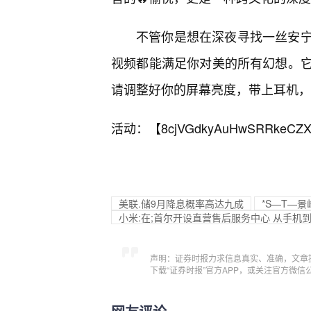
不管你是想在深夜寻找一丝安
视频都能满足你对美的所有幻想。它
请调整好你的屏幕亮度，带上耳机，
活动：【
8cjVGdkyAuHwSRRkeCZX
美联.储9月降息概率高达九成
*S—T—
小米:在;首尔开设直营售后服务中心 从手机
声明：证券时报力求信息真实、准确，文章
下载“证券时报”官方APP，或关注官方微