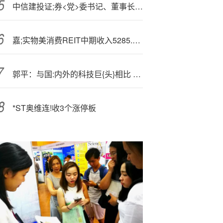
中信建投证;券<党>委书记、董事长刘成在2026年资本市场峰会暨中国-沙特投资合作论坛上的致辞
嘉;实物美消费REIT中期收入5285.93万元 净利润1618.91万元
郭平：与国:内外的科技巨{头}相比 华为的优势和劣势都很明显
*ST奥维连!收3个涨停板