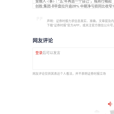
金融人·<事>｜“五:年再造一个自己”，城商行崛起
创胜;集团-B早盘拉升逾28% 中期净亏损同比收窄17
声明：证券时报力求信息真实、准确，文章提及内
下载“证券时报”官方APP，或关注官方微信公众
网友评论
登录
后可以发言
网友评论仅供其表达个人看法，并不表明证券时报立场