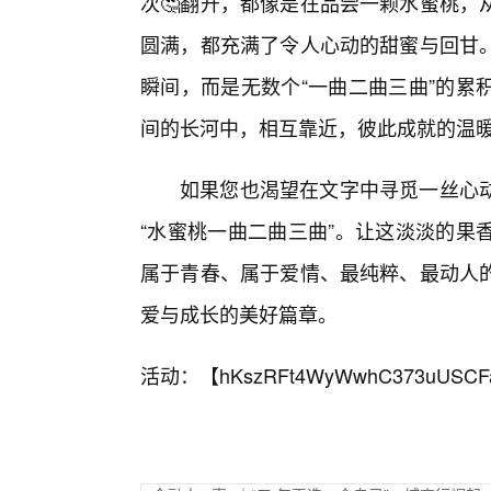
次🤔翻开，都像是在品尝一颗水蜜桃，
圆满，都充满了令人心动的甜蜜与回甘。
瞬间，而是无数个“一曲二曲三曲”的累
间的长河中，相互靠近，彼此成就的温
如果您也渴望在文字中寻觅一丝心
“水蜜桃一曲二曲三曲”。让这淡淡的果
属于青春、属于爱情、最纯粹、最动人
爱与成长的美好篇章。
活动：【
hKszRFt4WyWwhC373uUSCF