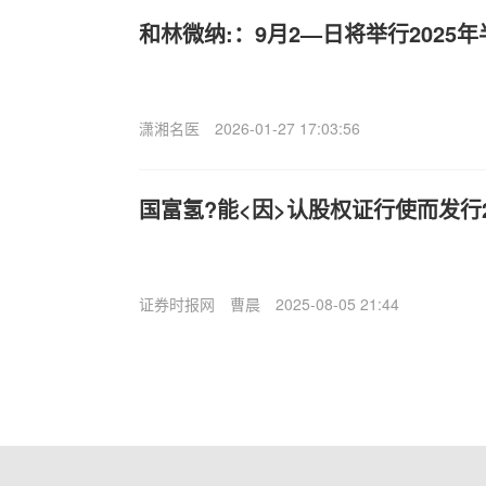
和林微纳:：9月2—日将举行2025
潇湘名医
2026-01-27 17:03:56
国富氢?能<因>认股权证行使而发行2
证券时报网
曹晨
2025-08-05 21:44