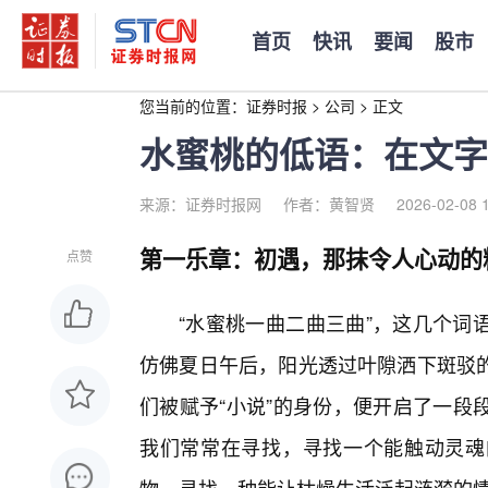
首页
快讯
要闻
股市
您当前的位置：
证券时报
>
公司
>
正文
水蜜桃的低语：在文字
来源：证券时报网
作者：黄智贤
2026-02-08 
第一乐章：初遇，那抹令人心动的
点赞
“水蜜桃一曲二曲三曲”，这几个词
仿佛夏日午后，阳光透过叶隙洒下斑驳
们被赋予“小说”的身份，便开启了一段
我们常常在寻找，寻找一个能触动灵魂